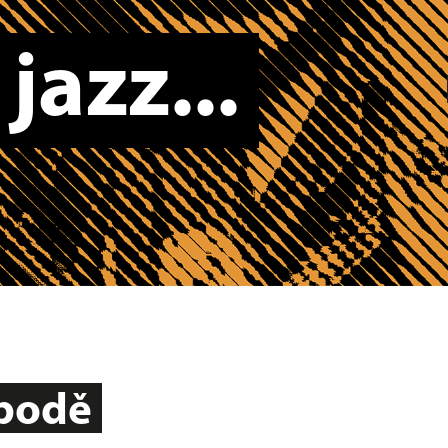
jazz...
spodě