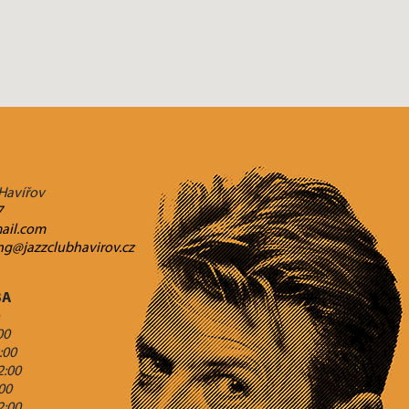
 Havířov
7
ail.com
ng@jazzclubhavirov.cz
BA
00
:00
2:00
:00
2:00