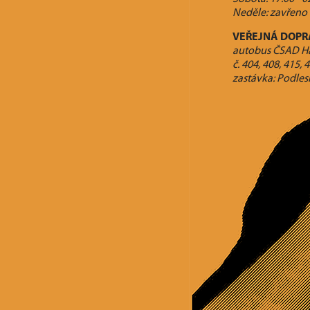
Neděle: zavřeno
VEŘEJNÁ DOPR
autobus ČSAD H
č. 404, 408, 415, 
zastávka: Podles