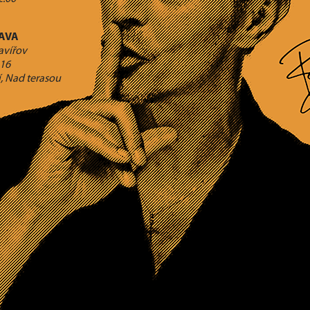
AVA
avířov
416
í, Nad terasou