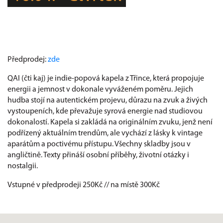
Předprodej:
zde
QAI (čti kaj) je indie-popová kapela z Třince, která propojuje
energii a jemnost v dokonale vyváženém poměru. Jejich
hudba stojí na autentickém projevu, důrazu na zvuk a živých
vystoupeních, kde převažuje syrová energie nad studiovou
dokonalostí. Kapela si zakládá na originálním zvuku, jenž není
podřízený aktuálním trendům, ale vychází z lásky k vintage
aparátům a poctivému přístupu. Všechny skladby jsou v
angličtině. Texty přináší osobní příběhy, životní otázky i
nostalgii.
Vstupné v předprodeji 250Kč // na místě 300Kč