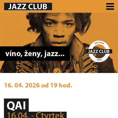
víno, ženy, jazz...
16. 04. 2026 od 19 hod.
QAI
16.04. - Čtvrtek