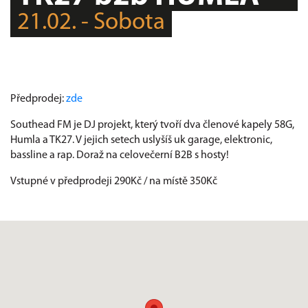
21.02. - Sobota
Předprodej:
zde
Southead FM je DJ projekt, který tvoří dva členové kapely 58G,
Humla a TK27. V jejich setech uslyšíš uk garage, elektronic,
bassline a rap. Doraž na celovečerní B2B s hosty!
Vstupné v předprodeji 290Kč / na místě 350Kč