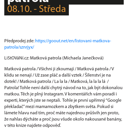
08.10. - Středa
Předprodej zde:
https://goout.net/en/listovani-matkova-
patrola/sznrjyx/
LiStOVáNí.cz: Matková patrola (Michaela Janečková)
Matková patrola / Všichni ji zkoumají / Matková patrola / V
klidu se nenají / Už zase pláč a další vztek / Šílenství je na
dotek! / Matková patrola / La la la / Matková, la la la lá /
Patrola! Tohle není další chytrý návod na to, jak být dokonalou
matkou. Těch je plný Instagram. V komentářích vám poradí i
experti, kterých jste se neptali. Tohle je první upřímný “Google
překladač” mezi mamamozkem a zbytkem světa. Pokud si
lámete hlavu nad tím, proč máte najednou průšvih jen proto,
že nahlas dýcháte a proč jsou všude okolo nakousané banány,
v této knize najdete odpověď.